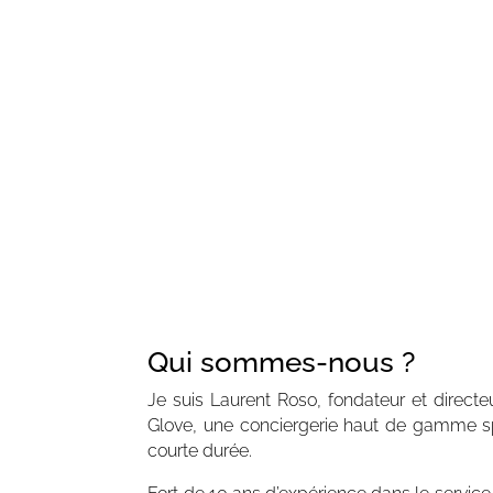
CONFIANCE MUTUELL
Nous établissons une relati
de confiance et de respe
mutuel avec nos partenaire
essentielle à notre entreprise.
Qui sommes-nous ?
Je suis Laurent Roso, fondateur et direct
Glove,
une conciergerie haut de gamme sp
courte durée.