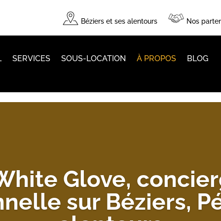
Béziers et ses alentours
Nos parten
L
SERVICES
SOUS-LOCATION
À PROPOS
BLOG
White Glove, concier
nelle sur Béziers, P