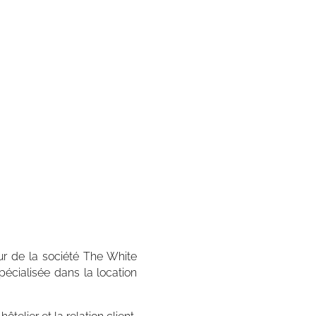
E
ENGAGEMENT EN
QUALITÉ
on
ct
Notre priorité est la qualité
r
s,
supérieure de nos services et
v
prestations pour assurer votre
p
entière satisfaction.
l
eur de la société The White
écialisée dans la location