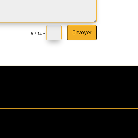
Envoyer
=
5 + 14