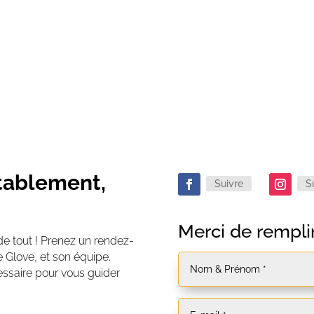
Mail
contact@thewhiteglove.fr
rtablement,
Suivre
S
Merci de remplir
de tout ! Prenez un rendez-
 Glove, et son équipe.
ssaire pour vous guider