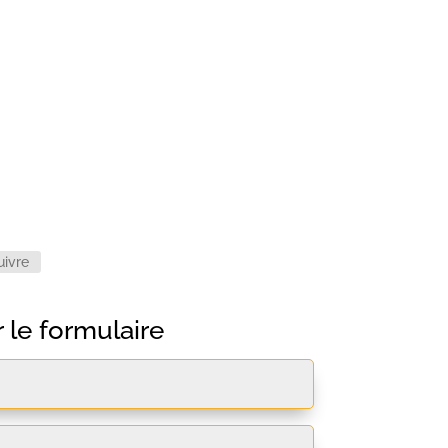
Horaires
Du Lundi au Dimanche
de 9 h à 18 h.
uivre
 le formulaire