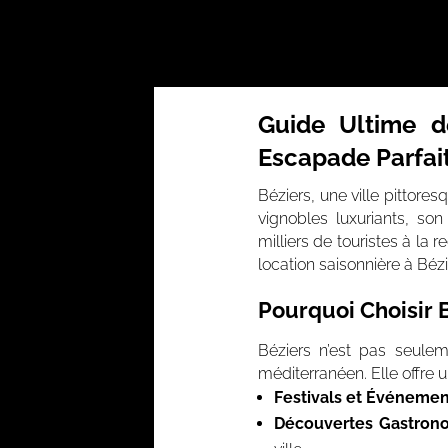
Guide Ultime d
Escapade Parfai
Béziers, une ville pittore
vignobles luxuriants, son
milliers de touristes à la
location saisonnière à Béz
Pourquoi Choisir 
Béziers n’est pas seule
méditerranéen. Elle offre un
Festivals et Événemen
Découvertes Gastron