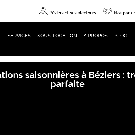
Béziers et ses alentours
Nos parten
L
SERVICES
SOUS-LOCATION
À PROPOS
BLOG
tions saisonnières à Béziers : 
parfaite