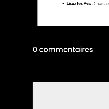
Lisez les Avis
: Choisiss
0 commentaires
Soumettre un commentaire
Votre adresse e-mail ne sera pas publiée.
Les c
Commentaire
*