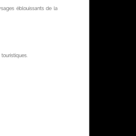
aysages éblouissants de la
touristiques.