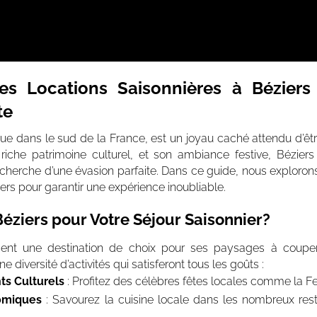
es Locations Saisonnières à Béziers 
te
sque dans le sud de la France, est un joyau caché attendu d’ê
 riche patrimoine culturel, et son ambiance festive, Bézie
 recherche d’une évasion parfaite. Dans ce guide, nous exploron
iers pour garantir une expérience inoubliable.
Béziers pour Votre Séjour Saisonnier?
ment une destination de choix pour ses paysages à couper 
e diversité d’activités qui satisferont tous les goûts :
ts Culturels
: Profitez des célèbres fêtes locales comme la Fe
omiques
: Savourez la cuisine locale dans les nombreux res